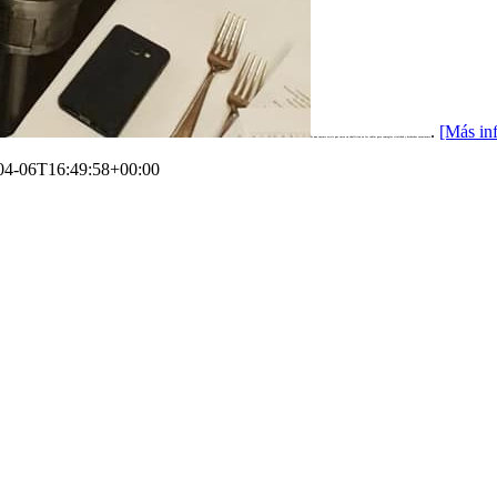
.
[Más in
Es una enorme actriz que entra en ebullición en las tablas para contagiar vitalidad y desbordar entusiasmo
04-06T16:49:58+00:00